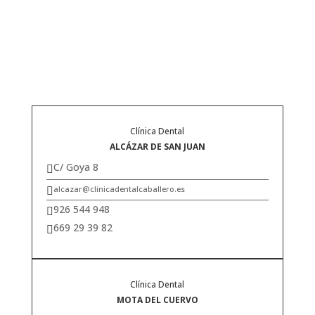
Clínica Dental
ALCÁZAR DE SAN JUAN
C/ Goya 8

alcazar@clinicadentalcaballero.es

926 544 948

669 29 39 82

Clínica Dental
MOTA DEL CUERVO