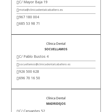
C/ Mayor Baja 19

mota@clinicadentalcaballero.es

967 180 004

685 53 98 71

Clínica Dental
SOCUELLAMOS
C/ Pablo Bustos 4

socuellamos@clinicadentalcaballero.es

926 500 628

696 70 16 50

Clínica Dental
MADRIDEJOS
C/ Cervantes 52
