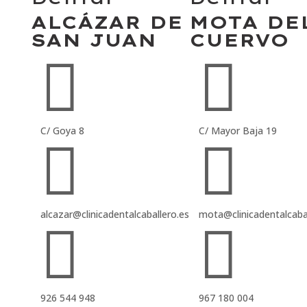
ALCÁZAR DE
MOTA DE
SAN JUAN
CUERVO


C/ Goya 8
C/ Mayor Baja 19


alcazar@clinicadentalcaballero.es
mota@clinicadentalcabal


926 544 948
967 180 004